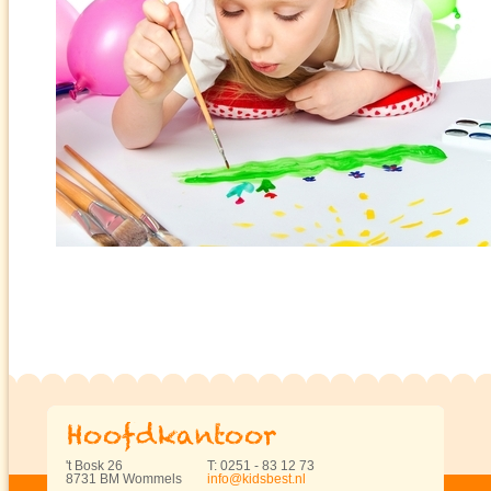
't Bosk 26
T: 0251 - 83 12 73
8731 BM Wommels
info@kidsbest.nl