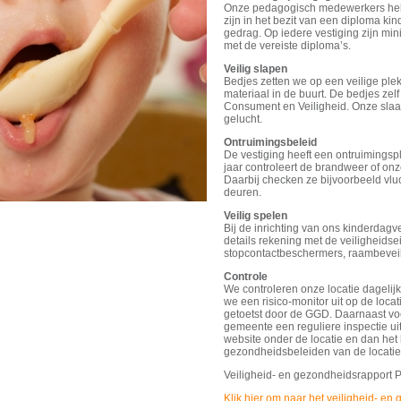
Onze pedagogisch medewerkers heb
zijn in het bezit van een diploma ki
gedrag. Op iedere vestiging zijn mi
met de vereiste diploma’s.
Veilig slapen
Bedjes zetten we op een veilige plek
materiaal in de buurt. De bedjes zel
Consument en Veiligheid. Onze sla
gelucht.
Ontruimingsbeleid
De vestiging heeft een ontruimingspl
jaar controleert de brandweer of on
Daarbij checken ze bijvoorbeeld vl
deuren.
Veilig spelen
Bij de inrichting van ons kinderdagv
details rekening met de veiligheids
stopcontactbeschermers, raambeveili
Controle
We controleren onze locatie dagelijk
we een risico-monitor uit op de loca
getoetst door de GGD. Daarnaast voe
gemeente een reguliere inspectie u
website onder de locatie en dan het
gezondheidsbeleiden van de locaties
Veiligheid- en gezondheidsrapport 
Klik hier om naar het veiligheid- e