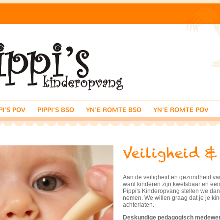
PI'S POV
PIPPI'S BSO
YN'E ROMTE BSO
YN'E ROMTE POV
Aan de veiligheid en gezondheid van j
want kinderen zijn kwetsbaar en een 
Pippi's Kinderopvang stellen we dan 
nemen. We willen graag dat je je kin
achterlaten.
Deskundige pedagogisch medewe