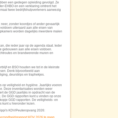
ben een gedegen opleiding gevolgd. Ze
nder-EHBO en een verklaring omtrent het
nimaal twee bedrijfshulpverleners aanwezig
 neer, zonder koordjes of ander gevaarlijk
f voldoen uiteraard aan alle eisen van
apkamers worden dagelijks meerdere malen
an, die ieder jaar op de agenda staat. Ieder
ze gebouwen aan alle eisen voldoen.
uchtroutes en brandwerende muren en
erblijf en BSO houden we tot in de kleinste
eisen. Denk bijvoorbeeld aan
ging, deurstrips en traphekjes.
s op veiligheid en hygiëne. Jaarlijks voeren
tie. Deze inventarisaties worden weer
rt de GGD jaarlijks in opdracht van de
it. De GGD rapporten kunt u vinden op onze
 kopje GGD rapporten. De veiligheids- en
 kunt u hieronder lezen.
Pippi's KDV/Peuteropvang 2026:
n gezondheidsrapport KDV 2026 te gaan.