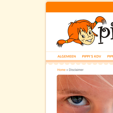
ALGEMEEN
PIPPI'S KDV
PIP
» Disclaimer
Home