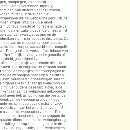
gen, raadplegen, lezen, bekijken,
formulieren), verzenden, (tijdelijk)
spreiden, van diensten gebruik maken,
kopen, huren); U: de al dan niet
echtspersoon die de webpagina gebruikt; De
ngen, (hyper)links, geluids- en/of
en; Schade: directe of indirecte schade van
oren data en zaken, gederfde omzet, winst
derstaande is van toepassing op de
bruiken stemt u in met deze disclaimer. De
e inhoud van de webpagina regelmatig te
danks deze zorg en aandacht is het mogelijk
st is.De organisatie verschaft de inhoud van
zich feitelijk bevindt, zonder garantie of
lijkheid, geschiktheid voor een bepaald
 niet aansprakelijk voor schade die is of
vloeit uit of in enig opzicht verband houdt
f met de onmogelijkheid de webpagina te
mag de webpagina naar eigen inzicht en
laten) veranderen of beëindigen, met of
 organisatie is niet aansprakelijk voor de
iging. Behoudens deze disclaimer, is de
voor kenbaar aan de webpagina gekoppelde
oudt geen bekrachtiging van die bestanden
gebruik van de webpagina of de inhoud
uele rechten, regelgeving m.b.t. privacy,
 breedste zin van het woord opleveren. U
en u vanuit de webpagina verzendt. De
voor om u de toestemming te ontzeggen de
epaalde diensten die op de webpagina zijn
nsluiting daarop kan de organisatie de
 U zal de organisatie, diens werknemers,