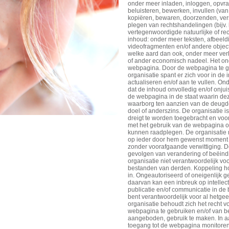
onder meer inladen, inloggen, opvra
beluisteren, bewerken, invullen (van 
kopiëren, bewaren, doorzenden, ver
plegen van rechtshandelingen (bijv. 
vertegenwoordigde natuurlijke of r
inhoud: onder meer teksten, afbeeldi
videofragmenten en/of andere object
welke aard dan ook, onder meer verl
of ander economisch nadeel. Het on
webpagina. Door de webpagina te ge
organisatie spant er zich voor in d
actualiseren en/of aan te vullen. On
dat de inhoud onvolledig en/of onjui
de webpagina in de staat waarin deze 
waarborg ten aanzien van de deugde
doel of anderszins. De organisatie is
dreigt te worden toegebracht en voort
met het gebruik van de webpagina o
kunnen raadplegen. De organisatie 
op ieder door hem gewenst moment (
zonder voorafgaande verwittiging. De
gevolgen van verandering of beëind
organisatie niet verantwoordelijk 
bestanden van derden. Koppeling h
in. Ongeautoriseerd of oneigenlijk 
daarvan kan een inbreuk op intellect
publicatie en/of communicatie in de
bent verantwoordelijk voor al hetge
organisatie behoudt zich het recht 
webpagina te gebruiken en/of van b
aangeboden, gebruik te maken. In aa
toegang tot de webpagina monitoren.