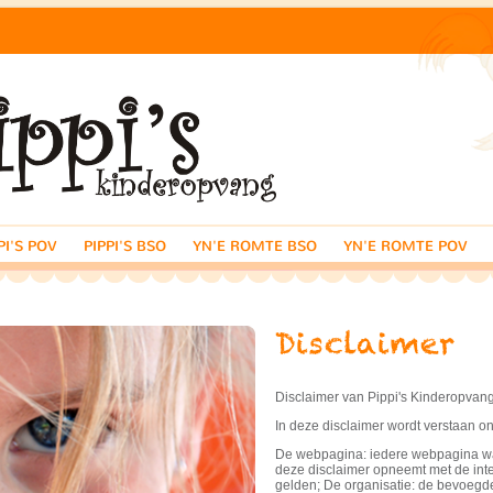
PI'S POV
PIPPI'S BSO
YN'E ROMTE BSO
YN'E ROMTE POV
Disclaimer van Pippi's Kinderopvan
In deze disclaimer wordt verstaan on
De webpagina: iedere webpagina waa
deze disclaimer opneemt met de inte
gelden; De organisatie: de bevoegd