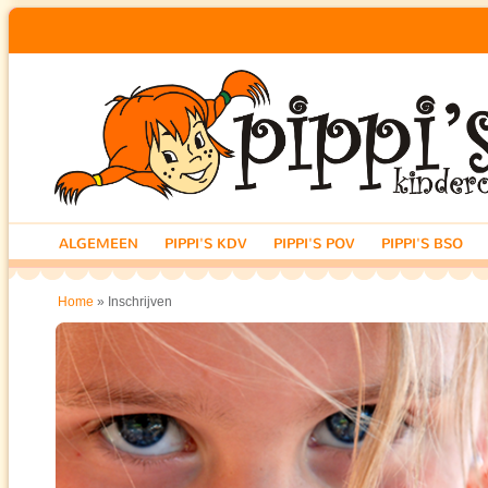
ALGEMEEN
PIPPI'S KDV
PIPPI'S POV
PIPPI'S BSO
» Inschrijven
Home